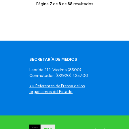
Página
7
de
8
de
68
resultados
SECRETARÍA DE MEDIOS
Laprida 212, Viedma (8500).
Conmutador: (02920) 425700
>> Referentes de Prensa de los
organismos del Estado