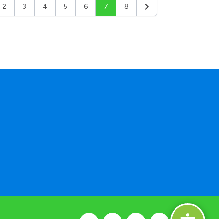
2
3
4
5
6
7
8
ior
Siguiente