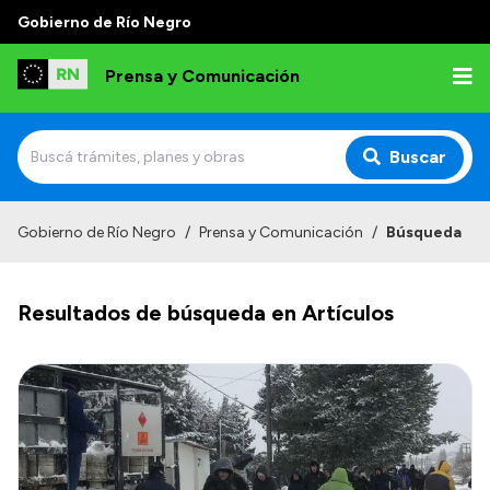
Gobierno de Río Negro
Prensa y Comunicación
Buscar
Inicio
Gobierno de Río Negro
/
Prensa y Comunicación
/
Búsqueda
Institucional
Resultados de búsqueda en Artículos
Autoridades
Referentes de prensa
Archivo de noticias
Transparencia