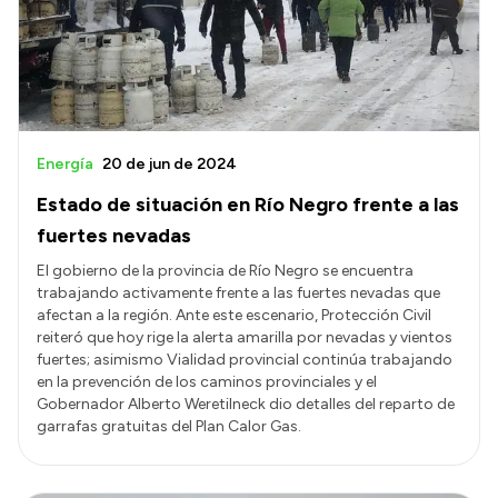
Presupuesto
Boletín Oficial
Compras y licitaciones
Consulta de expedientes
Energía
20 de jun de 2024
Consulta de pago a proveedores
Estado de situación en Río Negro frente a las
Convocatorias
fuertes nevadas
Intranet
El gobierno de la provincia de Río Negro se encuentra
trabajando activamente frente a las fuertes nevadas que
Login
afectan a la región. Ante este escenario, Protección Civil
reiteró que hoy rige la alerta amarilla por nevadas y vientos
fuertes; asimismo Vialidad provincial continúa trabajando
en la prevención de los caminos provinciales y el
Gobernador Alberto Weretilneck dio detalles del reparto de
garrafas gratuitas del Plan Calor Gas.