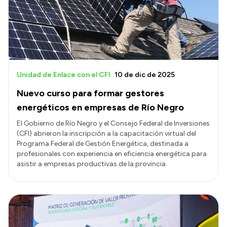
Presupuesto
Boletín Oficial
Compras y licitaciones
Consulta de expedientes
Unidad de Enlace con el CFI
10 de dic de 2025
Consulta de pago a proveedores
Nuevo curso para formar gestores
Convocatorias
energéticos en empresas de Río Negro
Intranet
El Gobierno de Río Negro y el Consejo Federal de Inversiones
(CFI) abrieron la inscripción a la capacitación virtual del
Login
Programa Federal de Gestión Energética, destinada a
profesionales con experiencia en eficiencia energética para
asistir a empresas productivas de la provincia.