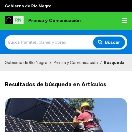
Gobierno de Río Negro
Prensa y Comunicación
Buscar
Inicio
Gobierno de Río Negro
/
Prensa y Comunicación
/
Búsqueda
Institucional
Resultados de búsqueda en Artículos
Autoridades
Referentes de prensa
Archivo de noticias
Transparencia