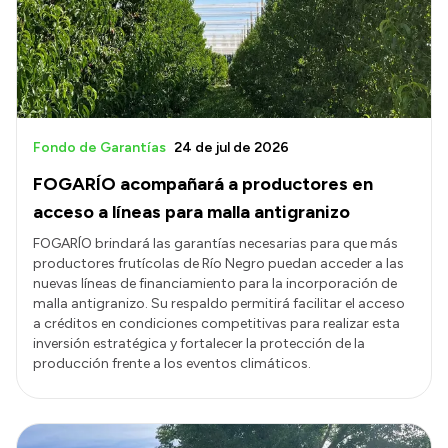
Presupuesto
Boletín Oficial
Compras y licitaciones
Consulta de expedientes
Fondo de Garantías
24 de jul de 2026
Consulta de pago a proveedores
FOGARÍO acompañará a productores en
Convocatorias
acceso a líneas para malla antigranizo
Intranet
FOGARÍO brindará las garantías necesarias para que más
productores frutícolas de Río Negro puedan acceder a las
Login
nuevas líneas de financiamiento para la incorporación de
malla antigranizo. Su respaldo permitirá facilitar el acceso
a créditos en condiciones competitivas para realizar esta
inversión estratégica y fortalecer la protección de la
producción frente a los eventos climáticos.