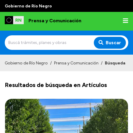
Gobierno de Río Negro
Prensa y Comunicación
Buscar
Inicio
Gobierno de Río Negro
/
Prensa y Comunicación
/
Búsqueda
Institucional
Resultados de búsqueda en Artículos
Autoridades
Referentes de prensa
Archivo de noticias
Transparencia