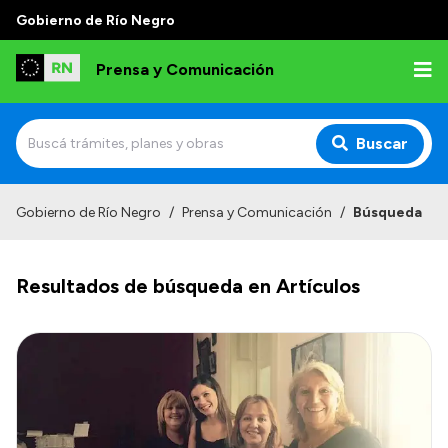
Gobierno de Río Negro
Prensa y Comunicación
Buscar
Inicio
Gobierno de Río Negro
/
Prensa y Comunicación
/
Búsqueda
Institucional
Resultados de búsqueda en Artículos
Autoridades
Referentes de prensa
Archivo de noticias
Transparencia