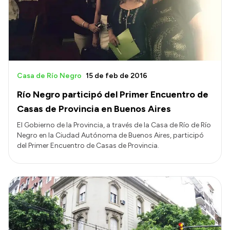
Presupuesto
Boletín Oficial
Compras y licitaciones
Consulta de expedientes
Casa de Río Negro
15 de feb de 2016
Consulta de pago a proveedores
Río Negro participó del Primer Encuentro de
Convocatorias
Casas de Provincia en Buenos Aires
Intranet
El Gobierno de la Provincia, a través de la Casa de Río de Río
Negro en la Ciudad Autónoma de Buenos Aires, participó
Login
del Primer Encuentro de Casas de Provincia.