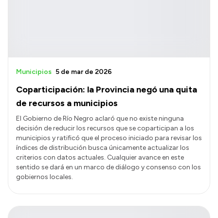
Presupuesto
Boletín Oficial
Compras y licitaciones
Consulta de expedientes
Municipios
5 de mar de 2026
Consulta de pago a proveedores
Coparticipación: la Provincia negó una quita
Convocatorias
de recursos a municipios
Intranet
El Gobierno de Río Negro aclaró que no existe ninguna
decisión de reducir los recursos que se coparticipan a los
Login
municipios y ratificó que el proceso iniciado para revisar los
índices de distribución busca únicamente actualizar los
criterios con datos actuales. Cualquier avance en este
sentido se dará en un marco de diálogo y consenso con los
gobiernos locales.