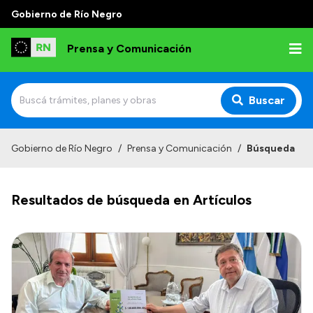
Gobierno de Río Negro
Prensa y Comunicación
Buscar
Inicio
Gobierno de Río Negro
/
Prensa y Comunicación
/
Búsqueda
Institucional
Resultados de búsqueda en Artículos
Autoridades
Referentes de prensa
Archivo de noticias
Transparencia