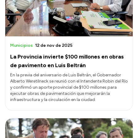
Presupuesto
Boletín Oficial
Compras y licitaciones
Consulta de expedientes
Municipios
12 de nov de 2025
Consulta de pago a proveedores
La Provincia invierte $100 millones en obras
Convocatorias
de pavimento en Luis Beltrán
Intranet
En la previa del aniversario de Luis Beltrán, el Gobernador
Alberto Weretilneck se reunió con el Intendente Robin del Río
Login
y confirmó un aporte provincial de $100 millones para
ejecutar obras de pavimentación que mejorarán la
infraestructura y la circulación en la ciudad.