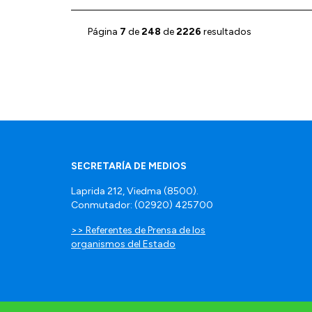
Página
7
de
248
de
2226
resultados
SECRETARÍA DE MEDIOS
Laprida 212, Viedma (8500).
Conmutador: (02920) 425700
>> Referentes de Prensa de los
organismos del Estado