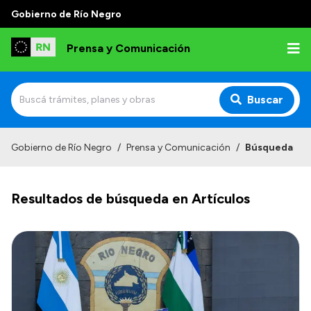
Gobierno de Río Negro
Prensa y Comunicación
Buscar
Inicio
Gobierno de Río Negro
/
Prensa y Comunicación
/
Búsqueda
Institucional
Resultados de búsqueda en Artículos
Autoridades
Referentes de prensa
Archivo de noticias
Transparencia