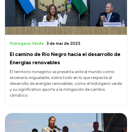
Presupuesto
Boletín Oficial
Compras y licitaciones
Consulta de expedientes
Hidrógeno Verde
3 de mar de 2023
Consulta de pago a proveedores
El camino de Río Negro hacia el desarrollo de
Convocatorias
Energías renovables
Intranet
El territorio rionegrino se presenta ante el mundo como
escenario inigualable, sobre todo en lo que respecta al
Login
desarrollo de energías renovables, como el hidrógeno verde
y su significativo aporte a la mitigación de cambio
climático.