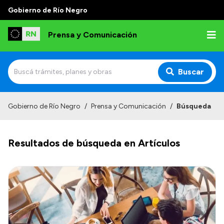
Gobierno de Río Negro
Prensa y Comunicación
Buscar
Inicio
Gobierno de Río Negro
/
Prensa y Comunicación
/
Búsqueda
Institucional
Resultados de búsqueda en Artículos
Autoridades
Referentes de prensa
Archivo de noticias
Transparencia