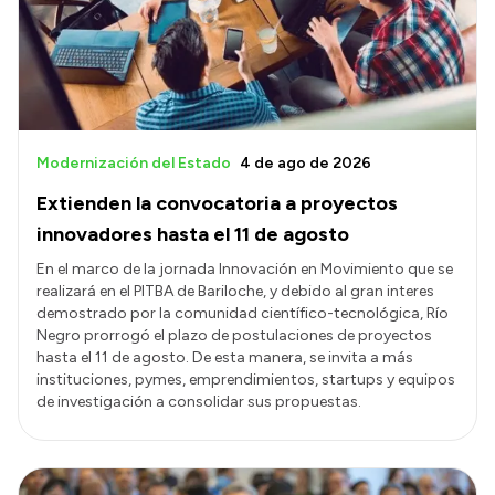
Presupuesto
Boletín Oficial
Compras y licitaciones
Consulta de expedientes
Modernización del Estado
4 de ago de 2026
Consulta de pago a proveedores
Extienden la convocatoria a proyectos
Convocatorias
innovadores hasta el 11 de agosto
Intranet
En el marco de la jornada Innovación en Movimiento que se
realizará en el PITBA de Bariloche, y debido al gran interes
Login
demostrado por la comunidad científico-tecnológica, Río
Negro prorrogó el plazo de postulaciones de proyectos
hasta el 11 de agosto. De esta manera, se invita a más
instituciones, pymes, emprendimientos, startups y equipos
de investigación a consolidar sus propuestas.