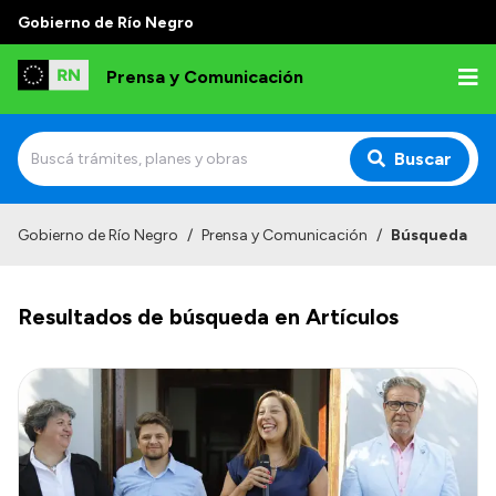
Gobierno de Río Negro
Prensa y Comunicación
Buscar
Inicio
Gobierno de Río Negro
/
Prensa y Comunicación
/
Búsqueda
Institucional
Resultados de búsqueda en Artículos
Autoridades
Referentes de prensa
Archivo de noticias
Transparencia