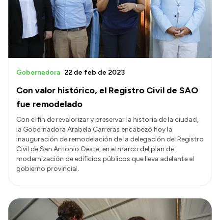
Presupuesto
Boletín Oficial
Compras y licitaciones
Consulta de expedientes
Gobernadora
22 de feb de 2023
Consulta de pago a proveedores
Con valor histórico, el Registro Civil de SAO
Convocatorias
fue remodelado
Intranet
Con el fin de revalorizar y preservar la historia de la ciudad,
la Gobernadora Arabela Carreras encabezó hoy la
Login
inauguración de remodelación de la delegación del Registro
Civil de San Antonio Oeste, en el marco del plan de
modernización de edificios públicos que lleva adelante el
gobierno provincial.