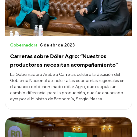
Presupuesto
Boletín Oficial
Compras y licitaciones
Consulta de expedientes
Gobernadora
6 de abr de 2023
Consulta de pago a proveedores
Carreras sobre Dólar Agro: “Nuestros
Convocatorias
productores necesitan acompañamiento”
Intranet
La Gobernadora Arabela Carreras celebró la decisión del
Gobierno Nacional de incluir a las economías regionales en
Login
el anuncio del denominado dólar Agro, que estipula un
cambio diferencial para la producción, que fue anunciado
ayer por el Ministro de Economía, Sergio Massa.