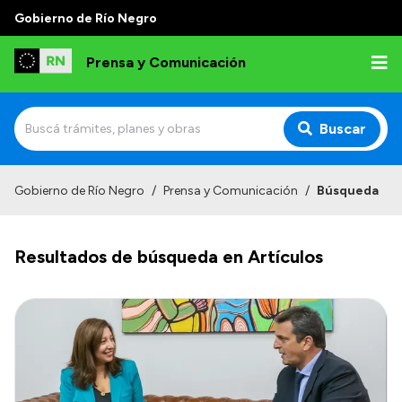
Gobierno de Río Negro
Prensa y Comunicación
Buscar
Inicio
Gobierno de Río Negro
/
Prensa y Comunicación
/
Búsqueda
Institucional
Resultados de búsqueda en Artículos
Autoridades
Referentes de prensa
Archivo de noticias
Transparencia