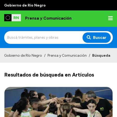
Gobierno de Río Negro
Prensa y Comunicación
Buscar
Inicio
Gobierno de Río Negro
/
Prensa y Comunicación
/
Búsqueda
Institucional
Resultados de búsqueda en Artículos
Autoridades
Referentes de prensa
Archivo de noticias
Transparencia