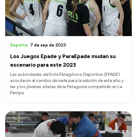
Presupuesto
Boletín Oficial
Compras y licitaciones
Consulta de expedientes
Deporte
7 de sep de 2023
Consulta de pago a proveedores
Los Juegos Epade y ParaEpade mudan su
Convocatorias
escenario para este 2023
Intranet
Las autoridades del Ente Patagónico Deportivo (EPADE)
acordaron el cambio de sede para la edición de este año y
Login
las y los jóvenes atletas de la Patagonia competirán en La
Pampa.