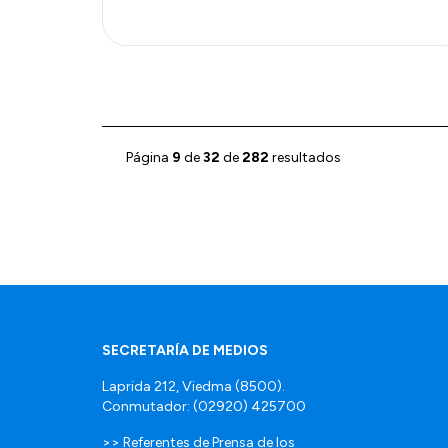
Página
9
de
32
de
282
resultados
SECRETARÍA DE MEDIOS
Laprida 212, Viedma (8500).
Conmutador: (02920) 425700
>> Referentes de Prensa de los