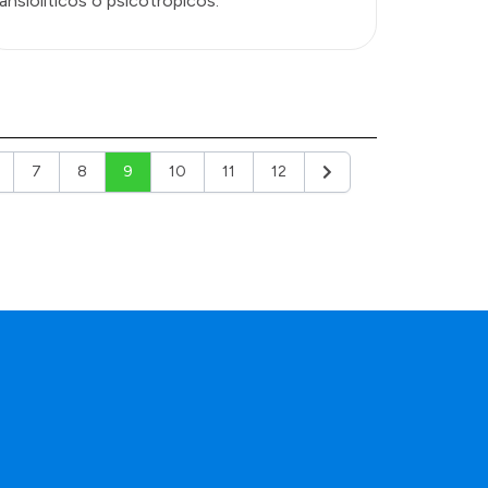
ansiolíticos o psicotrópicos.
7
8
9
10
11
12
Siguiente