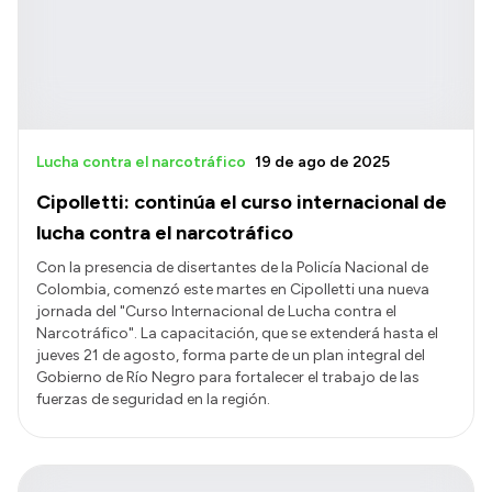
Presupuesto
Boletín Oficial
Compras y licitaciones
Consulta de expedientes
Lucha contra el narcotráfico
19 de ago de 2025
Consulta de pago a proveedores
Cipolletti: continúa el curso internacional de
Convocatorias
lucha contra el narcotráfico
Intranet
Con la presencia de disertantes de la Policía Nacional de
Colombia, comenzó este martes en Cipolletti una nueva
Login
jornada del "Curso Internacional de Lucha contra el
Narcotráfico". La capacitación, que se extenderá hasta el
jueves 21 de agosto, forma parte de un plan integral del
Gobierno de Río Negro para fortalecer el trabajo de las
fuerzas de seguridad en la región.