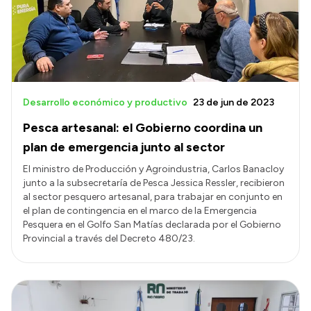
Presupuesto
Boletín Oficial
Compras y licitaciones
Consulta de expedientes
Desarrollo económico y productivo
23 de jun de 2023
Consulta de pago a proveedores
Pesca artesanal: el Gobierno coordina un
Convocatorias
plan de emergencia junto al sector
Intranet
El ministro de Producción y Agroindustria, Carlos Banacloy
junto a la subsecretaría de Pesca Jessica Ressler, recibieron
Login
al sector pesquero artesanal, para trabajar en conjunto en
el plan de contingencia en el marco de la Emergencia
Pesquera en el Golfo San Matías declarada por el Gobierno
Provincial a través del Decreto 480/23.