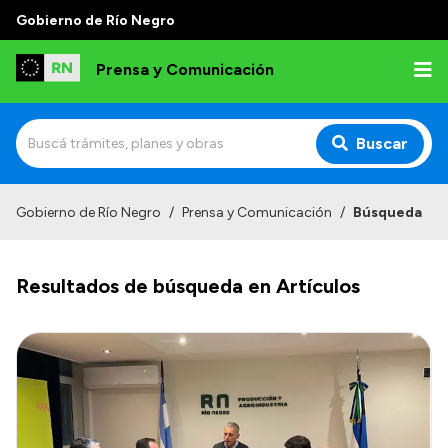
Gobierno de Río Negro
Prensa y Comunicación
Buscar
Inicio
Gobierno de Río Negro
/
Prensa y Comunicación
/
Búsqueda
Institucional
Resultados de búsqueda en Artículos
Autoridades
Referentes de prensa
Archivo de noticias
Transparencia