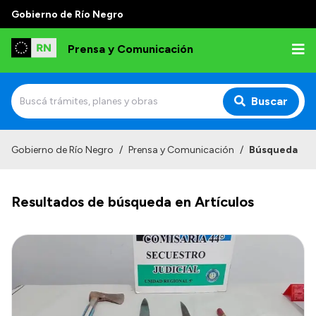
Gobierno de Río Negro
Prensa y Comunicación
Buscar
Inicio
Gobierno de Río Negro
/
Prensa y Comunicación
/
Búsqueda
Institucional
Resultados de búsqueda en Artículos
Autoridades
Referentes de prensa
Archivo de noticias
Transparencia