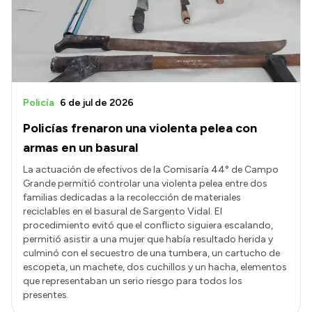
Presupuesto
Boletín Oficial
Compras y licitaciones
Consulta de expedientes
Policía
6 de jul de 2026
Consulta de pago a proveedores
Policías frenaron una violenta pelea con
Convocatorias
armas en un basural
Intranet
La actuación de efectivos de la Comisaría 44° de Campo
Grande permitió controlar una violenta pelea entre dos
Login
familias dedicadas a la recolección de materiales
reciclables en el basural de Sargento Vidal. El
procedimiento evitó que el conflicto siguiera escalando,
permitió asistir a una mujer que había resultado herida y
culminó con el secuestro de una tumbera, un cartucho de
escopeta, un machete, dos cuchillos y un hacha, elementos
que representaban un serio riesgo para todos los
presentes.