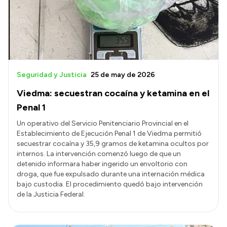
Presupuesto
Boletín Oficial
Compras y licitaciones
Consulta de expedientes
Seguridad y Justicia
25 de may de 2026
Consulta de pago a proveedores
Viedma: secuestran cocaína y ketamina en el
Convocatorias
Penal 1
Intranet
Un operativo del Servicio Penitenciario Provincial en el
Establecimiento de Ejecución Penal 1 de Viedma permitió
Login
secuestrar cocaína y 35,9 gramos de ketamina ocultos por
internos. La intervención comenzó luego de que un
detenido informara haber ingerido un envoltorio con
droga, que fue expulsado durante una internación médica
bajo custodia. El procedimiento quedó bajo intervención
de la Justicia Federal.