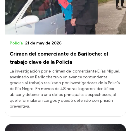
Presupuesto
Boletín Oficial
Compras y licitaciones
Consulta de expedientes
Policía
21 de may de 2026
Consulta de pago a proveedores
Crimen del comerciante de Bariloche: el
Convocatorias
trabajo clave de la Policía
Intranet
La investigación por el crimen del comerciante Elías Miguel,
asesinado en Bariloche tuvo un avance contundente
Login
gracias al trabajo realizado por investigadores de la Policía
de Río Negro. En menos de 48 horas lograron identificar,
ubicar y detener a uno de los principales sospechosos, al
que le formularon cargos y quedó detenido con prisión
preventiva.