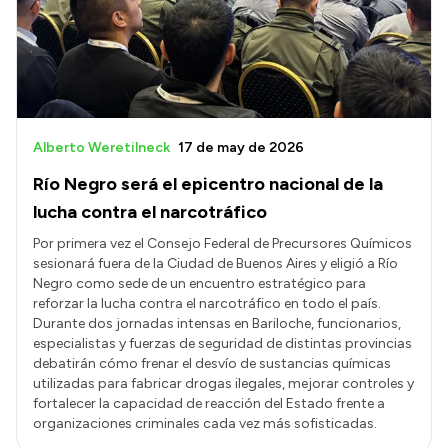
Presupuesto
Boletín Oficial
Compras y licitaciones
Consulta de expedientes
Alberto Weretilneck
17 de may de 2026
Consulta de pago a proveedores
Río Negro será el epicentro nacional de la
Convocatorias
lucha contra el narcotráfico
Intranet
Por primera vez el Consejo Federal de Precursores Químicos
sesionará fuera de la Ciudad de Buenos Aires y eligió a Río
Login
Negro como sede de un encuentro estratégico para
reforzar la lucha contra el narcotráfico en todo el país.
Durante dos jornadas intensas en Bariloche, funcionarios,
especialistas y fuerzas de seguridad de distintas provincias
debatirán cómo frenar el desvío de sustancias químicas
utilizadas para fabricar drogas ilegales, mejorar controles y
fortalecer la capacidad de reacción del Estado frente a
organizaciones criminales cada vez más sofisticadas.