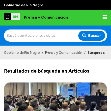
Gobierno de Río Negro
Prensa y Comunicación
Buscar
Inicio
Gobierno de Río Negro
/
Prensa y Comunicación
/
Búsqueda
Institucional
Resultados de búsqueda en Artículos
Autoridades
Referentes de prensa
Archivo de noticias
Transparencia