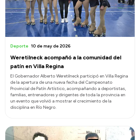
Presupuesto
Boletín Oficial
Compras y licitaciones
Consulta de expedientes
Deporte
10 de may de 2026
Consulta de pago a proveedores
Weretilneck acompañó a la comunidad del
Convocatorias
patín en Villa Regina
Intranet
El Gobernador Alberto Weretilneck participó en Villa Regina
de la apertura de una nueva fecha del Campeonato
Login
Provincial de Patín Artístico, acompañando a deportistas,
familias, entrenadores y dirigentes de toda la provincia en
un evento que volvió a mostrar el crecimiento de la
disciplina en Río Negro.