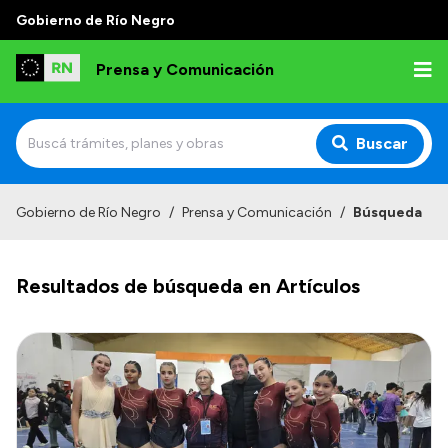
Gobierno de Río Negro
Prensa y Comunicación
Buscar
Inicio
Gobierno de Río Negro
/
Prensa y Comunicación
/
Búsqueda
Institucional
Resultados de búsqueda en Artículos
Autoridades
Referentes de prensa
Archivo de noticias
Transparencia