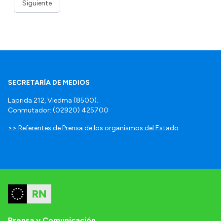
Siguiente
SECRETARÍA DE MEDIOS
Laprida 212, Viedma (8500).
Conmutador: (02920) 425700
>> Referentes de Prensa de los organismos del Estado
Prensa y Comunicación