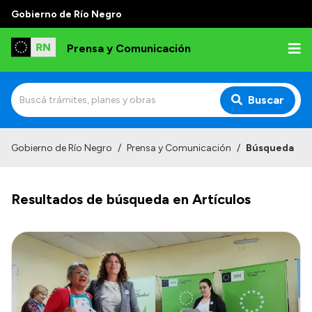
Gobierno de Río Negro
Prensa y Comunicación
Buscar
Inicio
Gobierno de Río Negro
/
Prensa y Comunicación
/
Búsqueda
Institucional
Resultados de búsqueda en Artículos
Autoridades
Referentes de prensa
Archivo de noticias
Transparencia