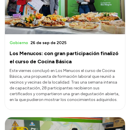
Presupuesto
Boletín Oficial
Compras y licitaciones
Consulta de expedientes
Gobierno
26 de sep de 2025
Consulta de pago a proveedores
Los Menucos: con gran participación finalizó
Convocatorias
el curso de Cocina Básica
Intranet
Este viernes concluyó en Los Menucos el curso de Cocina
Básica, una propuesta de formación laboral que reunió a
Login
vecinos y vecinas de la localidad. Tras una semana intensa
de capacitación, 28 participantes recibieron sus
certificados y compartieron una gran degustación abierta,
en la que pudieron mostrar los conocimientos adquiridos.