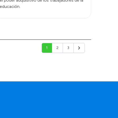
el poder adquisitivo de los trabajadores de la
educación.
1
2
3
Siguiente