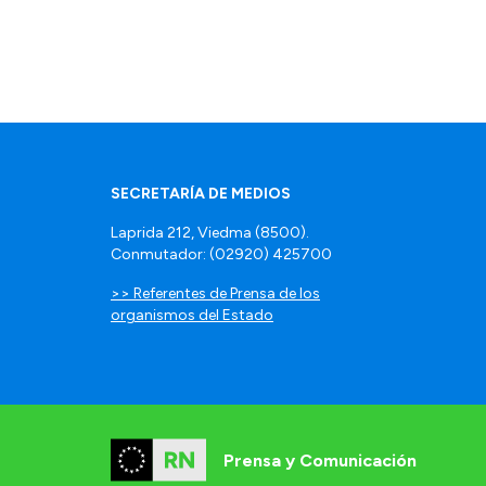
SECRETARÍA DE MEDIOS
Laprida 212, Viedma (8500).
Conmutador: (02920) 425700
>> Referentes de Prensa de los
organismos del Estado
Prensa y Comunicación