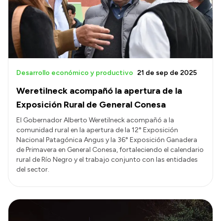
Presupuesto
Boletín Oficial
Compras y licitaciones
Consulta de expedientes
Desarrollo económico y productivo
21 de sep de 2025
Consulta de pago a proveedores
Weretilneck acompañó la apertura de la
Convocatorias
Exposición Rural de General Conesa
Intranet
El Gobernador Alberto Weretilneck acompañó a la
comunidad rural en la apertura de la 12° Exposición
Login
Nacional Patagónica Angus y la 36° Exposición Ganadera
de Primavera en General Conesa, fortaleciendo el calendario
rural de Río Negro y el trabajo conjunto con las entidades
del sector.