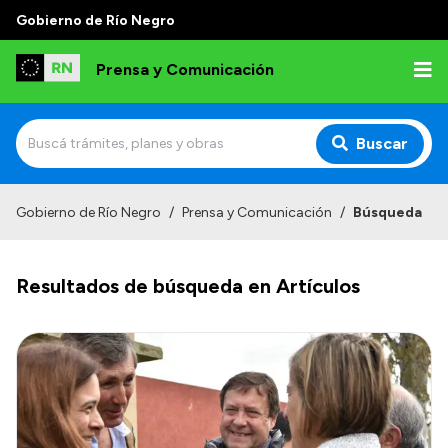
Gobierno de Río Negro
Prensa y Comunicación
Buscar
Inicio
Gobierno de Río Negro
/
Prensa y Comunicación
/
Búsqueda
Institucional
Resultados de búsqueda en Artículos
Autoridades
Referentes de prensa
Archivo de noticias
Transparencia