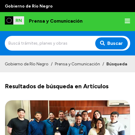
Gobierno de Río Negro
Prensa y Comunicación
Buscar
Inicio
Gobierno de Río Negro
/
Prensa y Comunicación
/
Búsqueda
Institucional
Resultados de búsqueda en Artículos
Autoridades
Referentes de prensa
Archivo de noticias
Transparencia