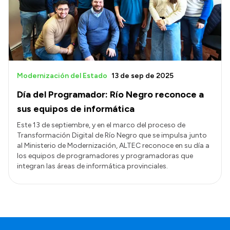
Presupuesto
Boletín Oficial
Compras y licitaciones
Consulta de expedientes
Modernización del Estado
13 de sep de 2025
Consulta de pago a proveedores
Día del Programador: Río Negro reconoce a
Convocatorias
sus equipos de informática
Intranet
Este 13 de septiembre, y en el marco del proceso de
Transformación Digital de Río Negro que se impulsa junto
Login
al Ministerio de Modernización, ALTEC reconoce en su día a
los equipos de programadores y programadoras que
integran las áreas de informática provinciales.