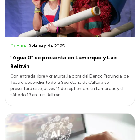
Presupuesto
Boletín Oficial
Compras y licitaciones
Consulta de expedientes
Cultura
9 de sep de 2025
Consulta de pago a proveedores
“Agua 0” se presenta en Lamarque y Luis
Convocatorias
Beltrán
Intranet
Con entrada libre y gratuita, la obra del Elenco Provincial de
Teatro dependiente de la Secretaría de Cultura se
Login
presentará este jueves 11 de septiembre en Lamarque y el
sábado 13 en Luis Beltrán.