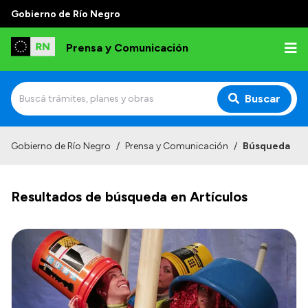
Gobierno de Río Negro
Prensa y Comunicación
Buscar
Inicio
Gobierno de Río Negro
/
Prensa y Comunicación
/
Búsqueda
Institucional
Resultados de búsqueda en Artículos
Autoridades
Referentes de prensa
Archivo de noticias
Transparencia