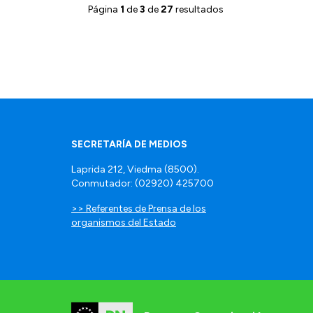
Página
1
de
3
de
27
resultados
SECRETARÍA DE MEDIOS
Laprida 212, Viedma (8500).
Conmutador: (02920) 425700
>> Referentes de Prensa de los
organismos del Estado