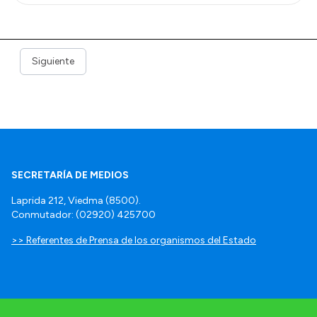
Siguiente
SECRETARÍA DE MEDIOS
Laprida 212, Viedma (8500).
Conmutador: (02920) 425700
>> Referentes de Prensa de los organismos del Estado