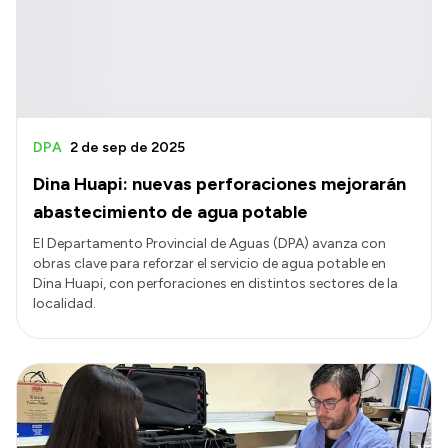
Presupuesto
Boletín Oficial
Compras y licitaciones
Consulta de expedientes
DPA
2 de sep de 2025
Consulta de pago a proveedores
Dina Huapi: nuevas perforaciones mejorarán
Convocatorias
abastecimiento de agua potable
Intranet
El Departamento Provincial de Aguas (DPA) avanza con
obras clave para reforzar el servicio de agua potable en
Login
Dina Huapi, con perforaciones en distintos sectores de la
localidad.