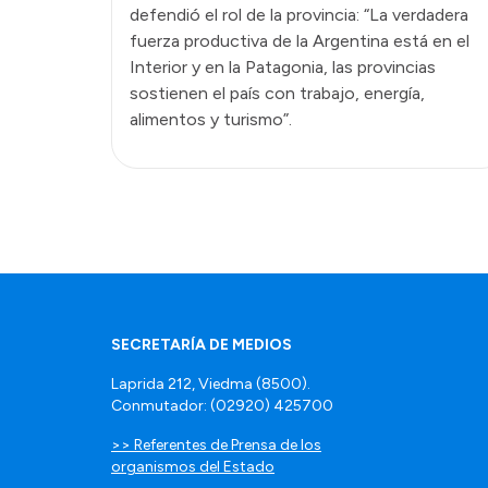
defendió el rol de la provincia: “La verdadera
fuerza productiva de la Argentina está en el
Interior y en la Patagonia, las provincias
sostienen el país con trabajo, energía,
alimentos y turismo”.
SECRETARÍA DE MEDIOS
Laprida 212, Viedma (8500).
Conmutador: (02920) 425700
>> Referentes de Prensa de los
organismos del Estado