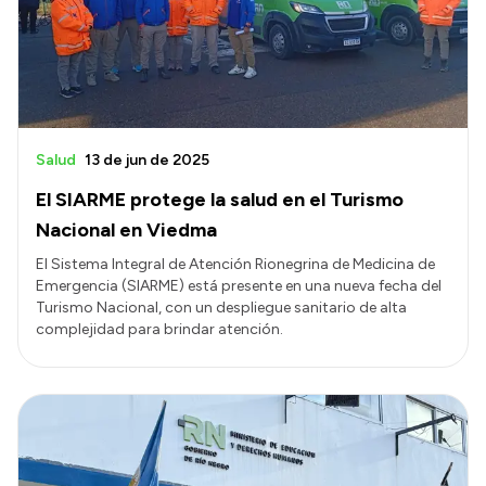
Presupuesto
Boletín Oficial
Compras y licitaciones
Consulta de expedientes
Salud
13 de jun de 2025
Consulta de pago a proveedores
El SIARME protege la salud en el Turismo
Convocatorias
Nacional en Viedma
Intranet
El Sistema Integral de Atención Rionegrina de Medicina de
Emergencia (SIARME) está presente en una nueva fecha del
Login
Turismo Nacional, con un despliegue sanitario de alta
complejidad para brindar atención.