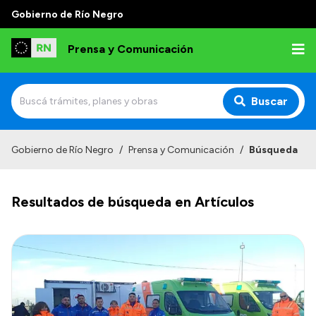
Gobierno de Río Negro
Prensa y Comunicación
Buscar
Inicio
Gobierno de Río Negro
/
Prensa y Comunicación
/
Búsqueda
Institucional
Resultados de búsqueda en Artículos
Autoridades
Referentes de prensa
Archivo de noticias
Transparencia