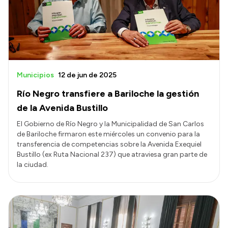
Presupuesto
Boletín Oficial
Compras y licitaciones
Consulta de expedientes
Municipios
12 de jun de 2025
Consulta de pago a proveedores
Río Negro transfiere a Bariloche la gestión
Convocatorias
de la Avenida Bustillo
Intranet
El Gobierno de Río Negro y la Municipalidad de San Carlos
de Bariloche firmaron este miércoles un convenio para la
Login
transferencia de competencias sobre la Avenida Exequiel
Bustillo (ex Ruta Nacional 237) que atraviesa gran parte de
la ciudad.