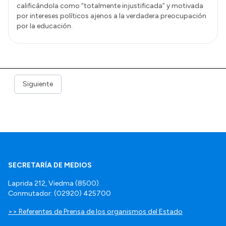
calificándola como “totalmente injustificada” y motivada
por intereses políticos ajenos a la verdadera preocupación
por la educación.
Siguiente
SECRETARÍA DE MEDIOS
Laprida 212, Viedma (8500).
Conmutador: (02920) 425700
>> Referentes de Prensa de los organismos del Estado