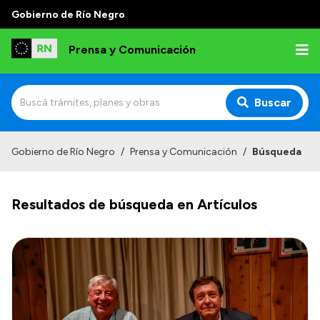
Gobierno de Río Negro
Prensa y Comunicación
Buscar
Inicio
Gobierno de Río Negro
/
Prensa y Comunicación
/
Búsqueda
Institucional
Resultados de búsqueda en Artículos
Autoridades
Referentes de prensa
Archivo de noticias
Transparencia