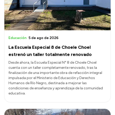
Presupuesto
Boletín Oficial
Compras y licitaciones
Consulta de expedientes
Educación
5 de ago de 2026
Consulta de pago a proveedores
La Escuela Especial 8 de Choele Choel
Convocatorias
estrenó un taller totalmente renovado
Intranet
Desde ahora, la Escuela Especial N° 8 de Choele Choel
cuenta con un taller completamente renovado, tras la
Login
finalización de una importante obra de refacción integral
impulsada por el Ministerio de Educación y Derechos
Humanos de Río Negro, destinada a mejorar las
condiciones de enseñanza y aprendizaje de la comunidad
educativa.