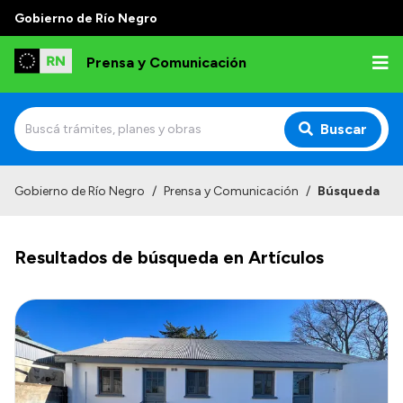
Gobierno de Río Negro
Prensa y Comunicación
Buscar
Inicio
Gobierno de Río Negro
/
Prensa y Comunicación
/
Búsqueda
Institucional
Resultados de búsqueda en Artículos
Autoridades
Referentes de prensa
Archivo de noticias
Transparencia