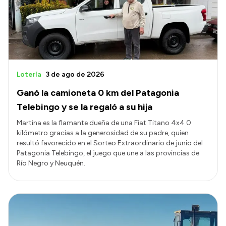
Presupuesto
Boletín Oficial
Compras y licitaciones
Consulta de expedientes
Lotería
3 de ago de 2026
Consulta de pago a proveedores
Ganó la camioneta 0 km del Patagonia
Convocatorias
Telebingo y se la regaló a su hija
Intranet
Martina es la flamante dueña de una Fiat Titano 4x4 0
kilómetro gracias a la generosidad de su padre, quien
Login
resultó favorecido en el Sorteo Extraordinario de junio del
Patagonia Telebingo, el juego que une a las provincias de
Río Negro y Neuquén.