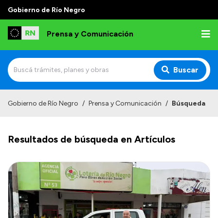
Gobierno de Río Negro
Prensa y Comunicación
Buscar
Inicio
Gobierno de Río Negro
/
Prensa y Comunicación
/
Búsqueda
Institucional
Resultados de búsqueda en Artículos
Autoridades
Referentes de prensa
Archivo de noticias
Transparencia